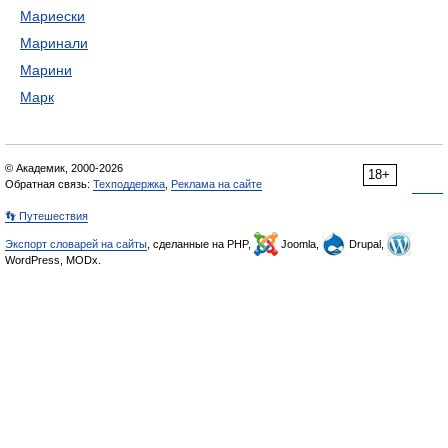
Мариески
Маринали
Марини
Марк
© Академик, 2000-2026
18+
Обратная связь:
Техподдержка
,
Реклама на сайте
👣 Путешествия
Экспорт словарей на сайты
, сделанные на PHP,
Joomla,
Drupal,
WordPress, MODx.